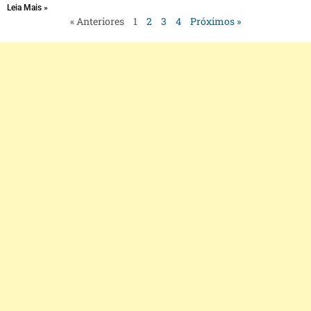
Leia Mais »
« Anteriores
1
2
3
4
Próximos »