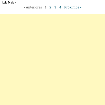
Leia Mais »
« Anteriores
1
2
3
4
Próximos »