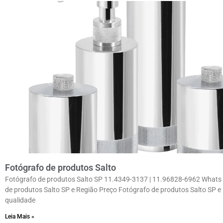
Fotógrafo de produtos Salto
Fotógrafo de produtos Salto SP 11.4349-3137 | 11.96828-6962 Whats
de produtos Salto SP e Região Preço Fotógrafo de produtos Salto SP e
qualidade
Leia Mais »