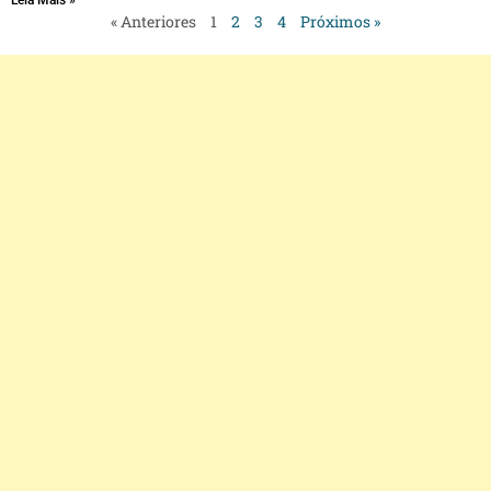
« Anteriores
1
2
3
4
Próximos »