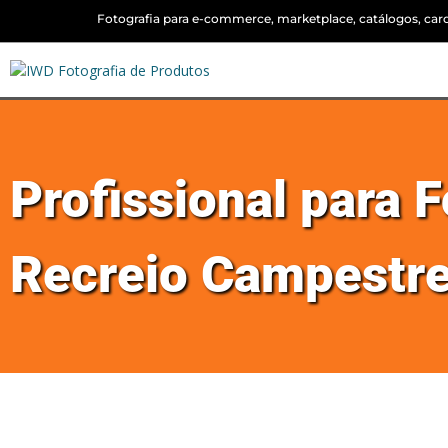
Fotografia para e-commerce, marketplace, catálogos, cardá
Profissional para 
Recreio Campestre