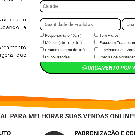
s únicas do
judando a
Pequenos (até 40cm)
Tem Vidros
Médios (até 1m x 1m)
Possuem Transpare
orçamento
Grandes (acima de 1m)
Espelhados ou Crom
magens que
Muito Grandes
Precisa de Montage
ORÇAMENTO POR 
IAL PARA MELHORAR SUAS VENDAS ONLINE!
DUTO
PADRONIZAÇÃO E C