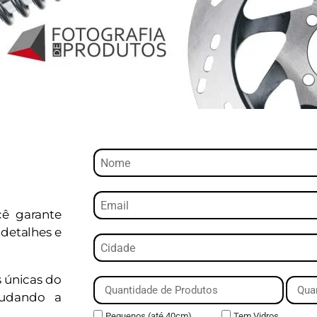
cê garante
detalhes e
s únicas do
judando a
Pequenos (até 40cm)
Tem Vidros