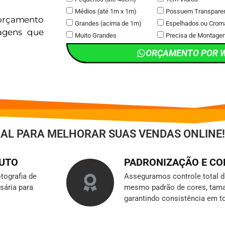
Médios (até 1m x 1m)
Possuem Transpare
orçamento
Grandes (acima de 1m)
Espelhados ou Crom
magens que
Muito Grandes
Precisa de Montage
ORÇAMENTO POR 
IAL PARA MELHORAR SUAS VENDAS ONLINE!
DUTO
PADRONIZAÇÃO E C
tografia de
Asseguramos controle total 
sária para
mesmo padrão de cores, tama
garantindo consistência em t