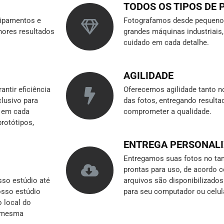
TODOS OS TIPOS DE
ipamentos e
Fotografamos desde pequenos
hores resultados
grandes máquinas industriai
cuidado em cada detalhe.
AGILIDADE
ntir eficiência
Oferecemos agilidade tanto n
clusivo para
das fotos, entregando result
r em cada
comprometer a qualidade.
rotótipos,
ENTREGA PERSONAL
Entregamos suas fotos no tam
prontas para uso, de acordo 
so estúdio até
arquivos são disponibilizado
nosso estúdio
para seu computador ou celul
o local do
a mesma