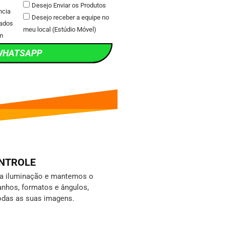
Desejo Enviar os Produtos
ncia
Desejo receber a equipe no
ados
meu local (Estúdio Móvel)
m
WHATSAPP
ONTROLE
da iluminação e mantemos o
nhos, formatos e ângulos,
odas as suas imagens.