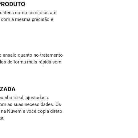
 PRODUTO
 itens como semijoias até
s, com a mesma precisão e
o ensaio quanto no tratamento
ados de forma mais rápida sem
IZADA
anho ideal, ajustadas e
com as suas necessidades. Os
s na Nuvem e você copia direto
ar.