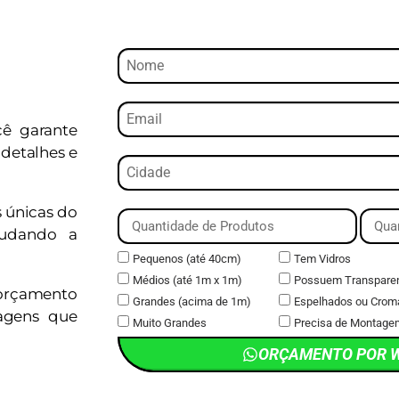
cê garante
detalhes e
s únicas do
judando a
Pequenos (até 40cm)
Tem Vidros
Médios (até 1m x 1m)
Possuem Transpare
orçamento
Grandes (acima de 1m)
Espelhados ou Crom
magens que
Muito Grandes
Precisa de Montage
ORÇAMENTO POR 