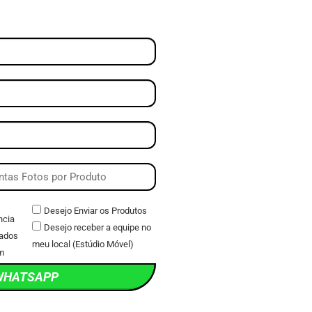
Desejo Enviar os Produtos
ncia
Desejo receber a equipe no
ados
meu local (Estúdio Móvel)
m
WHATSAPP