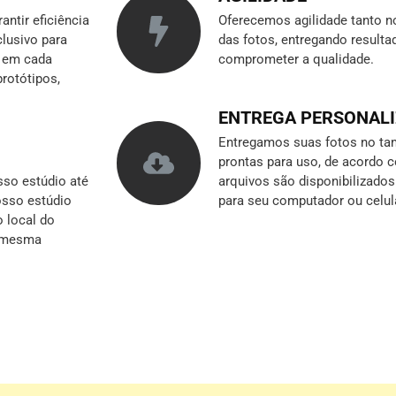
ntir eficiência
Oferecemos agilidade tanto n
clusivo para
das fotos, entregando result
r em cada
comprometer a qualidade.
rotótipos,
ENTREGA PERSONAL
Entregamos suas fotos no tam
prontas para uso, de acordo 
so estúdio até
arquivos são disponibilizado
nosso estúdio
para seu computador ou celul
o local do
a mesma