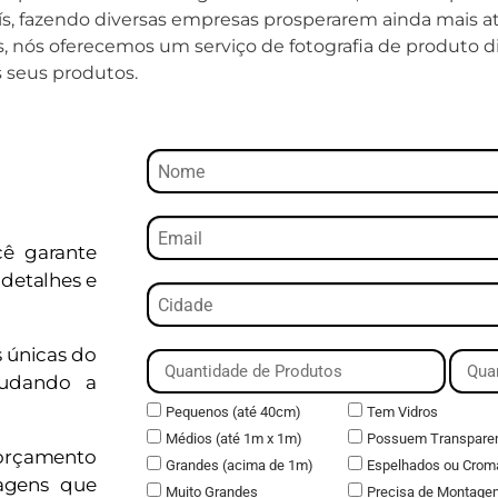
s, fazendo diversas empresas prosperarem ainda mais at
os, nós oferecemos um serviço de fotografia de produto 
s seus produtos.
cê garante
detalhes e
s únicas do
judando a
Pequenos (até 40cm)
Tem Vidros
Médios (até 1m x 1m)
Possuem Transpare
orçamento
Grandes (acima de 1m)
Espelhados ou Crom
magens que
Muito Grandes
Precisa de Montage