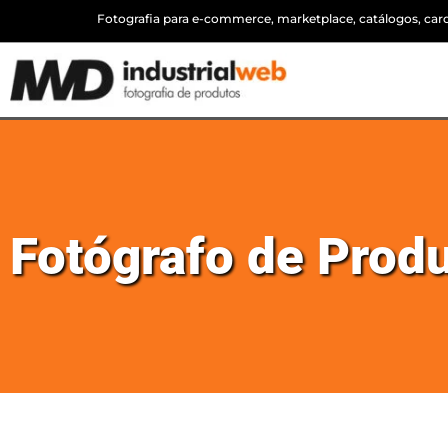
Fotografia para e-commerce, marketplace, catálogos, cardá
Fotógrafo de Prod