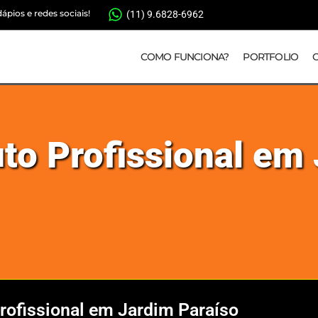
pios e redes sociais!
(11) 9.6828-6962
COMO FUNCIONA?
PORTFOLIO
to Profissional em
rofissional em Jardim Paraíso