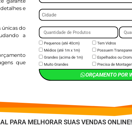
cê garante
detalhes e
s únicas do
judando a
Pequenos (até 40cm)
Tem Vidros
Médios (até 1m x 1m)
Possuem Transpare
orçamento
Grandes (acima de 1m)
Espelhados ou Crom
magens que
Muito Grandes
Precisa de Montage
ORÇAMENTO POR 
IAL PARA MELHORAR SUAS VENDAS ONLINE!