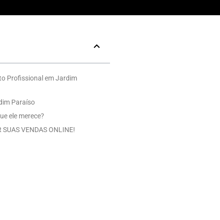
o Profissional em Jardim
dim Paraíso
ue ele merece?
 SUAS VENDAS ONLINE!