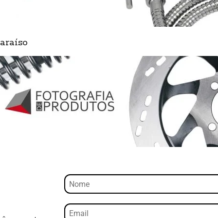
araíso