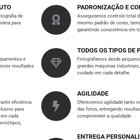
DUTO
PADRONIZAÇÃO E C
tografia de
Asseguramos controle total 
sária para
mesmo padrão de cores, tama
garantindo consistência em t
TODOS OS TIPOS DE
ipamentos e
Fotografamos desde pequenos
hores resultados
grandes máquinas industriai
cuidado em cada detalhe.
AGILIDADE
ntir eficiência
Oferecemos agilidade tanto n
clusivo para
das fotos, entregando result
r em cada
comprometer a qualidade.
rotótipos,
ENTREGA PERSONAL