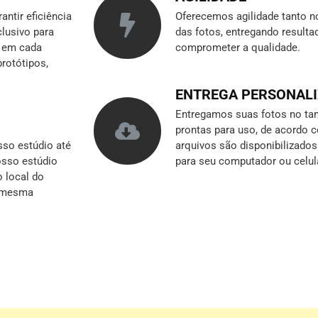
ntir eficiência
Oferecemos agilidade tanto n
clusivo para
das fotos, entregando result
r em cada
comprometer a qualidade.
rotótipos,
ENTREGA PERSONAL
Entregamos suas fotos no tam
prontas para uso, de acordo 
so estúdio até
arquivos são disponibilizado
nosso estúdio
para seu computador ou celul
o local do
a mesma