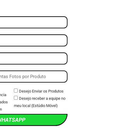
Desejo Enviar os Produtos
ncia
Desejo receber a equipe no
ados
meu local (Estúdio Móvel)
m
WHATSAPP