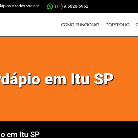
pios e redes sociais!
(11) 9.6828-6962
COMO FUNCIONA?
PORTFOLIO
rdápio em Itu SP
io em Itu SP