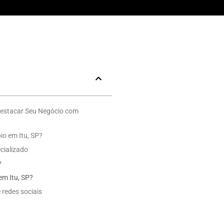
Destacar Seu Negócio com
io em Itu, SP?
cializado
P
em Itu, SP?
 redes sociais