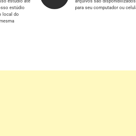
so estúdio até
arquivos são disponibilizado
nosso estúdio
para seu computador ou celul
o local do
a mesma