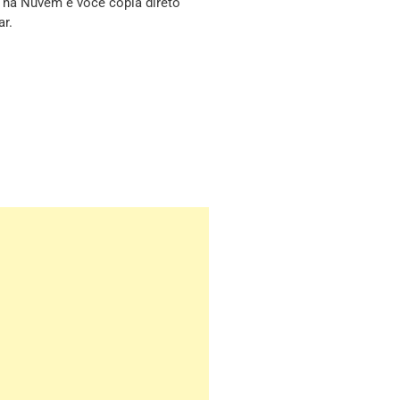
s na Nuvem e você copia direto
ar.