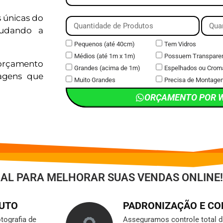
s únicas do
judando a
Pequenos (até 40cm)
Tem Vidros
Médios (até 1m x 1m)
Possuem Transpare
orçamento
Grandes (acima de 1m)
Espelhados ou Crom
magens que
Muito Grandes
Precisa de Montage
ORÇAMENTO POR 
IAL PARA MELHORAR SUAS VENDAS ONLINE!
DUTO
PADRONIZAÇÃO E C
tografia de
Asseguramos controle total 