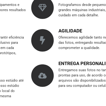
ipamentos e
Fotografamos desde pequenos
hores resultados
grandes máquinas industriai
cuidado em cada detalhe.
AGILIDADE
ntir eficiência
Oferecemos agilidade tanto n
clusivo para
das fotos, entregando result
r em cada
comprometer a qualidade.
rotótipos,
ENTREGA PERSONAL
Entregamos suas fotos no tam
prontas para uso, de acordo 
so estúdio até
arquivos são disponibilizado
nosso estúdio
para seu computador ou celul
o local do
a mesma