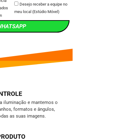
ncia
Desejo receber a equipe no
ados
meu local (Estúdio Móvel)
m
WHATSAPP
ONTROLE
da iluminação e mantemos o
nhos, formatos e ângulos,
odas as suas imagens.
 PRODUTO