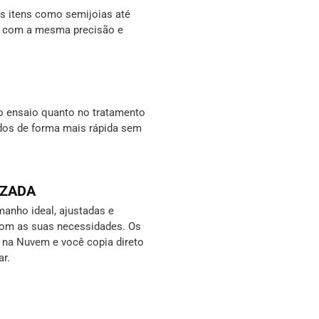
 itens como semijoias até
s, com a mesma precisão e
o ensaio quanto no tratamento
ados de forma mais rápida sem
IZADA
anho ideal, ajustadas e
com as suas necessidades. Os
s na Nuvem e você copia direto
ar.