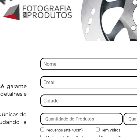
cê garante
detalhes e
s únicas do
judando a
Pequenos (até 40cm)
Tem Vidros