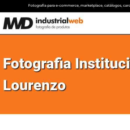
Fotografia para e-commerce, marketplace, catálogos, cardá
Fotografia Institu
Lourenzo