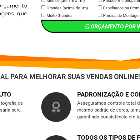
Médios (até 1m x 1m)
Possuem Transpare
orçamento
Grandes (acima de 1m)
Espelhados ou Crom
magens que
Muito Grandes
Precisa de Montage
ORÇAMENTO POR 
IAL PARA MELHORAR SUAS VENDAS ONLINE!
DUTO
PADRONIZAÇÃO E C
tografia de
Asseguramos controle total 
sária para
mesmo padrão de cores, tama
garantindo consistência em t
TODOS OS TIPOS DE