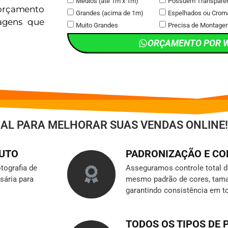
Médios (até 1m x 1m)
Possuem Transpare
orçamento
Grandes (acima de 1m)
Espelhados ou Crom
magens que
Muito Grandes
Precisa de Montage
ORÇAMENTO POR 
IAL PARA MELHORAR SUAS VENDAS ONLINE!
DUTO
PADRONIZAÇÃO E C
tografia de
Asseguramos controle total 
sária para
mesmo padrão de cores, tama
garantindo consistência em t
TODOS OS TIPOS DE