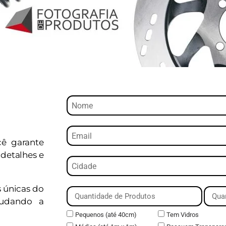
cê garante
detalhes e
s únicas do
judando a
Pequenos (até 40cm)
Tem Vidros