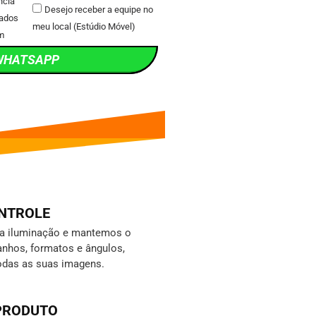
ncia
Desejo receber a equipe no
ados
meu local (Estúdio Móvel)
m
WHATSAPP
ONTROLE
da iluminação e mantemos o
nhos, formatos e ângulos,
odas as suas imagens.
 PRODUTO