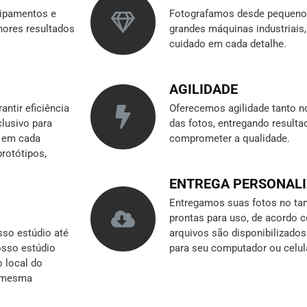
ipamentos e
Fotografamos desde pequenos
hores resultados
grandes máquinas industriai
cuidado em cada detalhe.
AGILIDADE
ntir eficiência
Oferecemos agilidade tanto n
clusivo para
das fotos, entregando result
r em cada
comprometer a qualidade.
rotótipos,
ENTREGA PERSONAL
Entregamos suas fotos no tam
prontas para uso, de acordo 
so estúdio até
arquivos são disponibilizado
nosso estúdio
para seu computador ou celul
o local do
a mesma