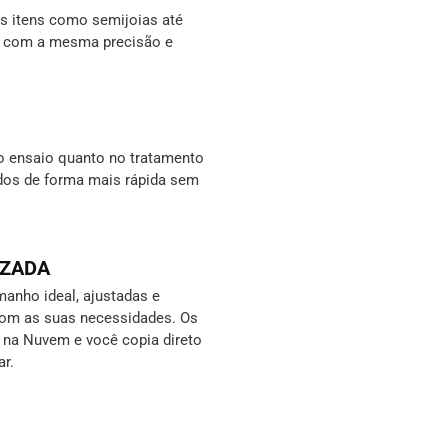
 itens como semijoias até
s, com a mesma precisão e
o ensaio quanto no tratamento
ados de forma mais rápida sem
IZADA
anho ideal, ajustadas e
com as suas necessidades. Os
s na Nuvem e você copia direto
ar.