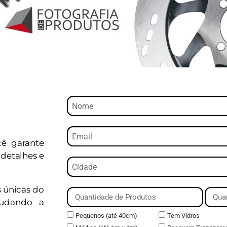
cê garante
detalhes e
s únicas do
judando a
Pequenos (até 40cm)
Tem Vidros