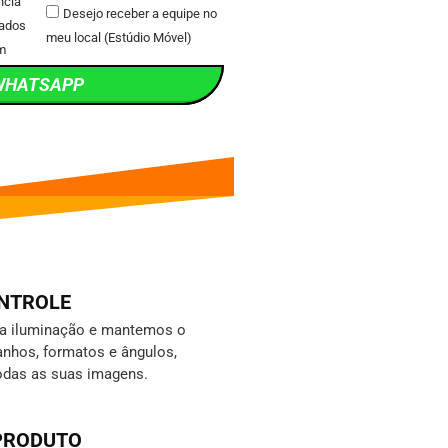
ncia
Desejo receber a equipe no
ados
meu local (Estúdio Móvel)
m
WHATSAPP
ONTROLE
da iluminação e mantemos o
nhos, formatos e ângulos,
odas as suas imagens.
 PRODUTO