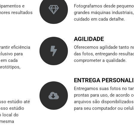
ipamentos e
Fotografamos desde pequenos
hores resultados
grandes máquinas industriai
cuidado em cada detalhe.
AGILIDADE
ntir eficiência
Oferecemos agilidade tanto n
clusivo para
das fotos, entregando result
r em cada
comprometer a qualidade.
rotótipos,
ENTREGA PERSONAL
Entregamos suas fotos no tam
prontas para uso, de acordo 
so estúdio até
arquivos são disponibilizado
nosso estúdio
para seu computador ou celul
o local do
a mesma