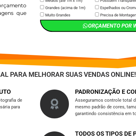
Médios (até 1m x 1m)
Possuem Transpare
orçamento
Grandes (acima de 1m)
Espelhados ou Crom
magens que
Muito Grandes
Precisa de Montage
ORÇAMENTO POR 
IAL PARA MELHORAR SUAS VENDAS ONLINE!
DUTO
PADRONIZAÇÃO E C
tografia de
Asseguramos controle total 
sária para
mesmo padrão de cores, tama
garantindo consistência em t
TODOS OS TIPOS DE