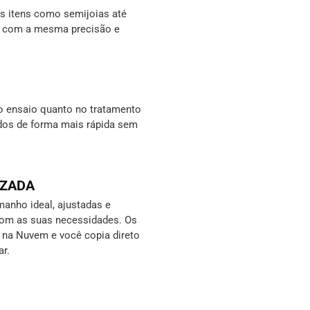
 itens como semijoias até
s, com a mesma precisão e
o ensaio quanto no tratamento
ados de forma mais rápida sem
IZADA
anho ideal, ajustadas e
com as suas necessidades. Os
s na Nuvem e você copia direto
ar.