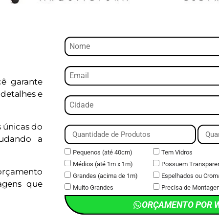
cê garante
detalhes e
s únicas do
judando a
Pequenos (até 40cm)
Tem Vidros
Médios (até 1m x 1m)
Possuem Transpare
orçamento
Grandes (acima de 1m)
Espelhados ou Crom
magens que
Muito Grandes
Precisa de Montage
ORÇAMENTO POR 