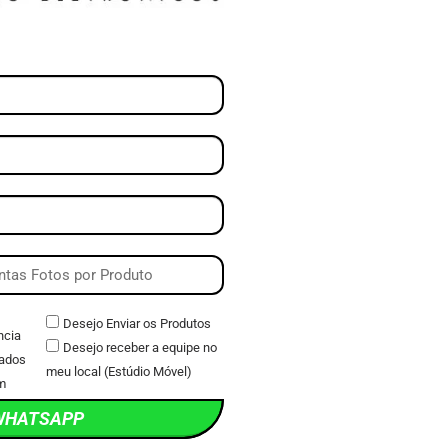
Desejo Enviar os Produtos
ncia
Desejo receber a equipe no
ados
meu local (Estúdio Móvel)
m
WHATSAPP