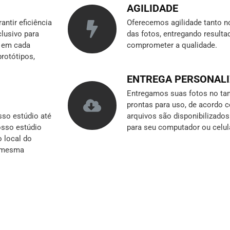
AGILIDADE
ntir eficiência
Oferecemos agilidade tanto n
clusivo para
das fotos, entregando result
r em cada
comprometer a qualidade.
rotótipos,
ENTREGA PERSONAL
Entregamos suas fotos no tam
prontas para uso, de acordo 
so estúdio até
arquivos são disponibilizado
nosso estúdio
para seu computador ou celul
o local do
a mesma