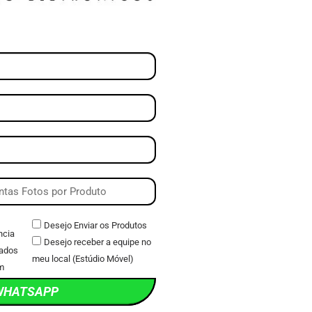
Desejo Enviar os Produtos
ncia
Desejo receber a equipe no
ados
meu local (Estúdio Móvel)
m
WHATSAPP