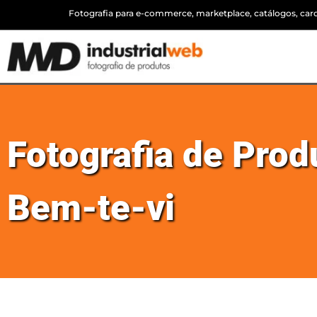
Fotografia para e-commerce, marketplace, catálogos, cardá
Fotografia de Pro
Bem-te-vi