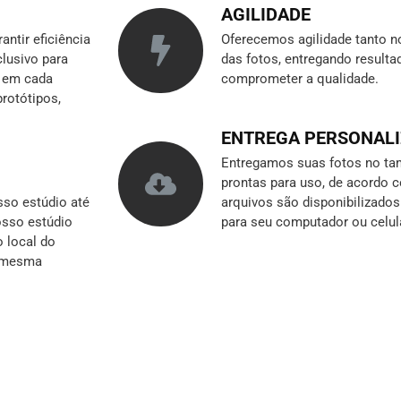
AGILIDADE
ntir eficiência
Oferecemos agilidade tanto n
clusivo para
das fotos, entregando result
r em cada
comprometer a qualidade.
rotótipos,
ENTREGA PERSONAL
Entregamos suas fotos no tam
prontas para uso, de acordo 
so estúdio até
arquivos são disponibilizado
nosso estúdio
para seu computador ou celul
o local do
a mesma