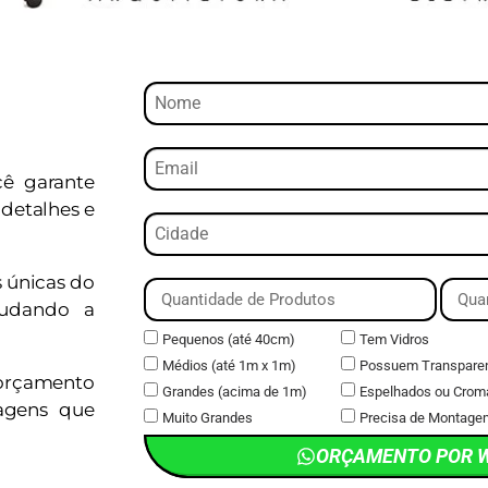
cê garante
detalhes e
s únicas do
judando a
Pequenos (até 40cm)
Tem Vidros
Médios (até 1m x 1m)
Possuem Transpare
orçamento
Grandes (acima de 1m)
Espelhados ou Crom
magens que
Muito Grandes
Precisa de Montage
ORÇAMENTO POR 