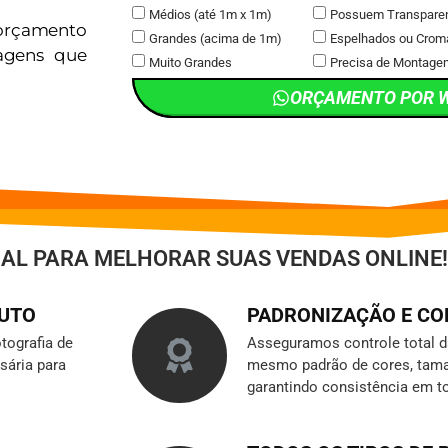
Médios (até 1m x 1m)
Possuem Transpare
orçamento
Grandes (acima de 1m)
Espelhados ou Crom
magens que
Muito Grandes
Precisa de Montage
ORÇAMENTO POR 
IAL PARA MELHORAR SUAS VENDAS ONLINE!
DUTO
PADRONIZAÇÃO E C
tografia de
Asseguramos controle total 
sária para
mesmo padrão de cores, tama
garantindo consistência em t