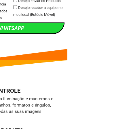
Desejo Enviar os Produtos
ncia
Desejo receber a equipe no
ados
meu local (Estúdio Móvel)
m
WHATSAPP
ONTROLE
da iluminação e mantemos o
nhos, formatos e ângulos,
odas as suas imagens.