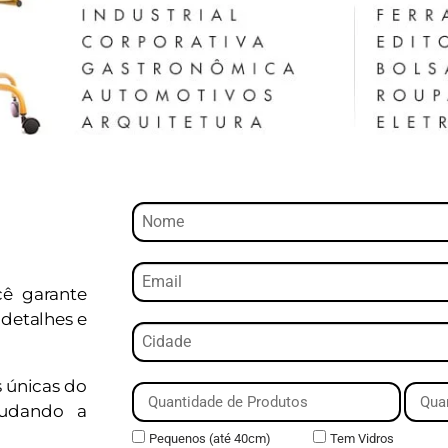
cê garante
detalhes e
s únicas do
judando a
Pequenos (até 40cm)
Tem Vidros