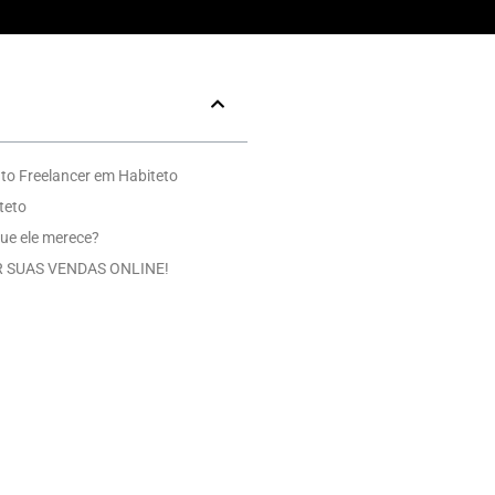
to Freelancer em Habiteto
teto
ue ele merece?
 SUAS VENDAS ONLINE!