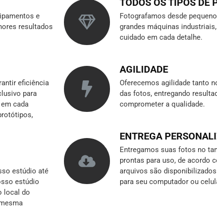
TODOS OS TIPOS DE
ipamentos e
Fotografamos desde pequenos
hores resultados
grandes máquinas industriai
cuidado em cada detalhe.
AGILIDADE
ntir eficiência
Oferecemos agilidade tanto n
clusivo para
das fotos, entregando result
r em cada
comprometer a qualidade.
rotótipos,
ENTREGA PERSONAL
Entregamos suas fotos no tam
prontas para uso, de acordo 
so estúdio até
arquivos são disponibilizado
nosso estúdio
para seu computador ou celul
o local do
a mesma