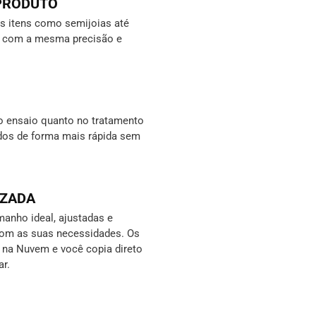
 PRODUTO
 itens como semijoias até
s, com a mesma precisão e
o ensaio quanto no tratamento
ados de forma mais rápida sem
IZADA
anho ideal, ajustadas e
com as suas necessidades. Os
s na Nuvem e você copia direto
ar.