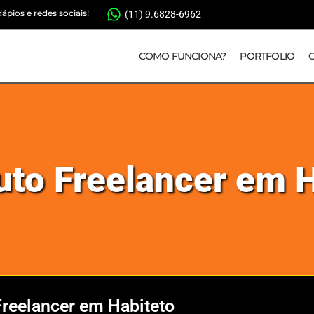
pios e redes sociais!
(11) 9.6828-6962
COMO FUNCIONA?
PORTFOLIO
uto Freelancer em 
Freelancer em Habiteto