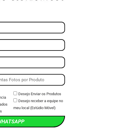
Desejo Enviar os Produtos
ncia
Desejo receber a equipe no
ados
meu local (Estúdio Móvel)
m
WHATSAPP