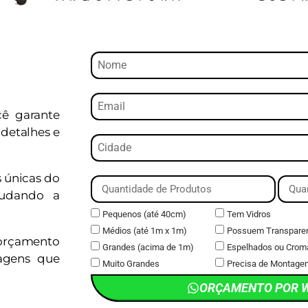
cê garante
detalhes e
s únicas do
judando a
Pequenos (até 40cm)
Tem Vidros
Médios (até 1m x 1m)
Possuem Transpare
orçamento
Grandes (acima de 1m)
Espelhados ou Crom
magens que
Muito Grandes
Precisa de Montage
ORÇAMENTO POR 