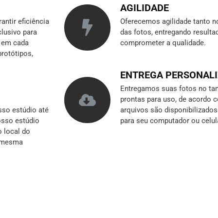
AGILIDADE
ntir eficiência
Oferecemos agilidade tanto n
clusivo para
das fotos, entregando result
r em cada
comprometer a qualidade.
rotótipos,
ENTREGA PERSONAL
Entregamos suas fotos no tam
prontas para uso, de acordo 
so estúdio até
arquivos são disponibilizado
nosso estúdio
para seu computador ou celul
o local do
a mesma