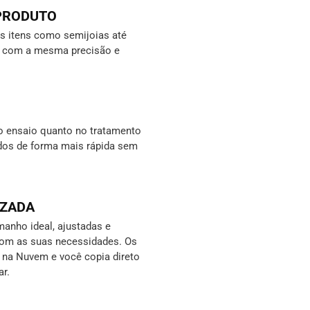
 PRODUTO
 itens como semijoias até
s, com a mesma precisão e
o ensaio quanto no tratamento
ados de forma mais rápida sem
IZADA
anho ideal, ajustadas e
com as suas necessidades. Os
s na Nuvem e você copia direto
ar.