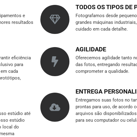
TODOS OS TIPOS DE
ipamentos e
Fotografamos desde pequenos
hores resultados
grandes máquinas industriai
cuidado em cada detalhe.
AGILIDADE
ntir eficiência
Oferecemos agilidade tanto n
clusivo para
das fotos, entregando result
r em cada
comprometer a qualidade.
rotótipos,
ENTREGA PERSONAL
Entregamos suas fotos no tam
prontas para uso, de acordo 
so estúdio até
arquivos são disponibilizado
nosso estúdio
para seu computador ou celul
o local do
a mesma