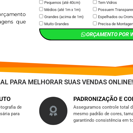
Pequenos (até 40cm)
Tem Vidros
Médios (até 1m x 1m)
Possuem Transpare
orçamento
Grandes (acima de 1m)
Espelhados ou Crom
magens que
Muito Grandes
Precisa de Montage
ORÇAMENTO POR 
IAL PARA MELHORAR SUAS VENDAS ONLINE!
DUTO
PADRONIZAÇÃO E C
tografia de
Asseguramos controle total 
sária para
mesmo padrão de cores, tama
garantindo consistência em t