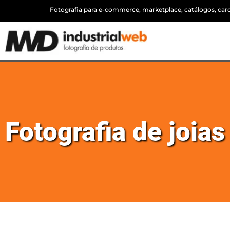
Fotografia para e-commerce, marketplace, catálogos, cardá
Fotografia de joia