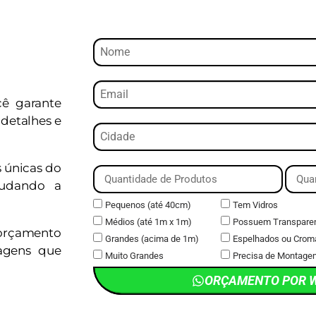
cê garante
detalhes e
s únicas do
judando a
Pequenos (até 40cm)
Tem Vidros
Médios (até 1m x 1m)
Possuem Transpare
orçamento
Grandes (acima de 1m)
Espelhados ou Crom
magens que
Muito Grandes
Precisa de Montage
ORÇAMENTO POR 