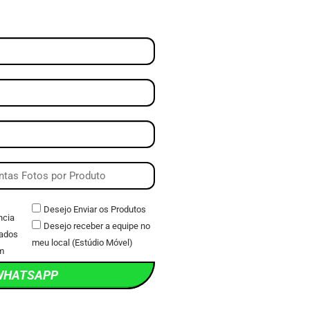
Desejo Enviar os Produtos
ncia
Desejo receber a equipe no
ados
meu local (Estúdio Móvel)
m
WHATSAPP