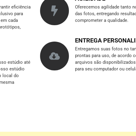
ntir eficiência
Oferecemos agilidade tanto n
clusivo para
das fotos, entregando result
r em cada
comprometer a qualidade.
rotótipos,
ENTREGA PERSONAL
Entregamos suas fotos no tam
prontas para uso, de acordo 
so estúdio até
arquivos são disponibilizado
nosso estúdio
para seu computador ou celul
o local do
a mesma