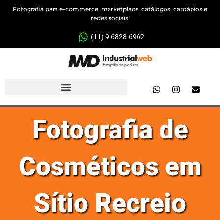
Fotografia para e-commerce, marketplace, catálogos, cardápios e
redes sociais!
(11) 9.6828-6962
Fotografia de
Cosméticos em
Sítio Recreio