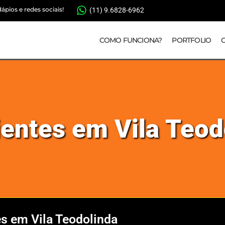
pios e redes sociais!
(11) 9.6828-6962
COMO FUNCIONA?
PORTFOLIO
ientes em Vila Teod
s em Vila Teodolinda