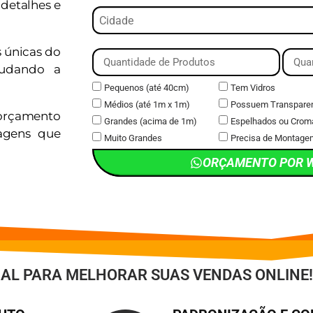
detalhes e
s únicas do
judando a
Pequenos (até 40cm)
Tem Vidros
Médios (até 1m x 1m)
Possuem Transpare
orçamento
Grandes (acima de 1m)
Espelhados ou Crom
magens que
Muito Grandes
Precisa de Montage
ORÇAMENTO POR 
IAL PARA MELHORAR SUAS VENDAS ONLINE!