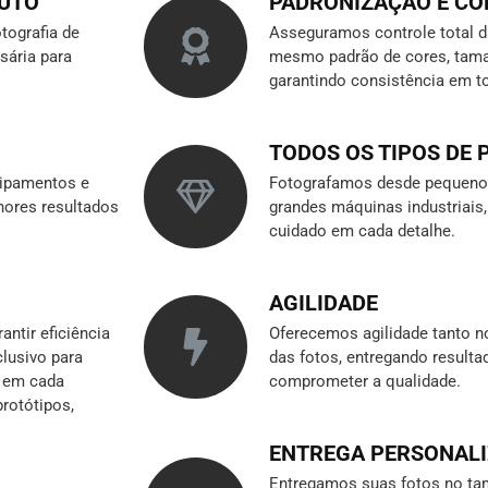
DUTO
PADRONIZAÇÃO E C
tografia de
Asseguramos controle total 
sária para
mesmo padrão de cores, tama
garantindo consistência em t
TODOS OS TIPOS DE
ipamentos e
Fotografamos desde pequenos
hores resultados
grandes máquinas industriai
cuidado em cada detalhe.
AGILIDADE
ntir eficiência
Oferecemos agilidade tanto n
clusivo para
das fotos, entregando result
r em cada
comprometer a qualidade.
rotótipos,
ENTREGA PERSONAL
Entregamos suas fotos no tam