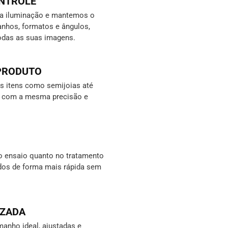
ONTROLE
da iluminação e mantemos o
nhos, formatos e ângulos,
odas as suas imagens.
 PRODUTO
 itens como semijoias até
s, com a mesma precisão e
o ensaio quanto no tratamento
ados de forma mais rápida sem
IZADA
anho ideal, ajustadas e