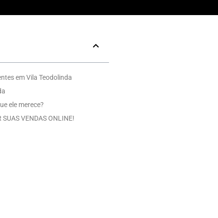
ntes em Vila Teodolinda
da
ue ele merece?
 SUAS VENDAS ONLINE!