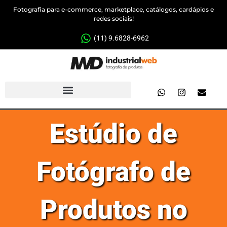
Fotografia para e-commerce, marketplace, catálogos, cardápios e
redes sociais!
(11) 9.6828-6962
Estúdio de
Fotógrafo de
Produtos no